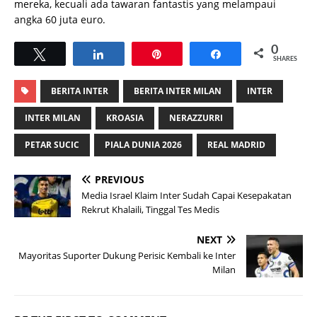
mereka, kecuali ada tawaran fantastis yang melampaui
angka 60 juta euro.
0
Tweet
Share
Pin
Share
SHARES
BERITA INTER
BERITA INTER MILAN
INTER
INTER MILAN
KROASIA
NERAZZURRI
PETAR SUCIC
PIALA DUNIA 2026
REAL MADRID
PREVIOUS
Media Israel Klaim Inter Sudah Capai Kesepakatan
Rekrut Khalaili, Tinggal Tes Medis
NEXT
Mayoritas Suporter Dukung Perisic Kembali ke Inter
Milan