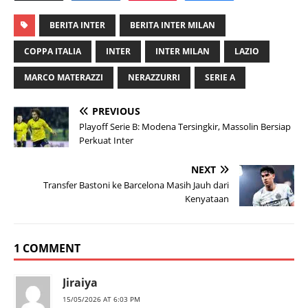
BERITA INTER
BERITA INTER MILAN
COPPA ITALIA
INTER
INTER MILAN
LAZIO
MARCO MATERAZZI
NERAZZURRI
SERIE A
PREVIOUS
Playoff Serie B: Modena Tersingkir, Massolin Bersiap
Perkuat Inter
NEXT
Transfer Bastoni ke Barcelona Masih Jauh dari
Kenyataan
1 COMMENT
Jiraiya
15/05/2026 AT 6:03 PM