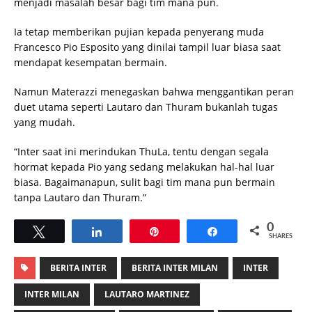
menjadi masalah besar bagi tim mana pun.
Ia tetap memberikan pujian kepada penyerang muda
Francesco Pio Esposito yang dinilai tampil luar biasa saat
mendapat kesempatan bermain.
Namun Materazzi menegaskan bahwa menggantikan peran
duet utama seperti Lautaro dan Thuram bukanlah tugas
yang mudah.
“Inter saat ini merindukan ThuLa, tentu dengan segala
hormat kepada Pio yang sedang melakukan hal-hal luar
biasa. Bagaimanapun, sulit bagi tim mana pun bermain
tanpa Lautaro dan Thuram.”
0
Tweet
Share
Pin
Share
SHARES
BERITA INTER
BERITA INTER MILAN
INTER
INTER MILAN
LAUTARO MARTINEZ