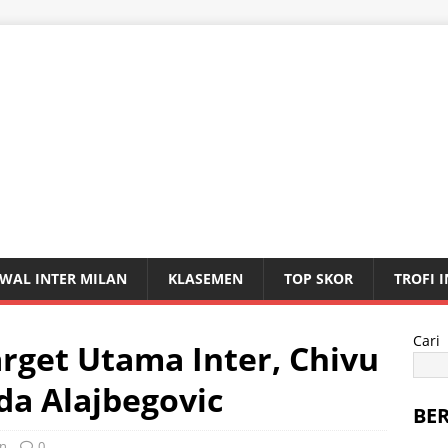
WAL INTER MILAN
KLASEMEN
TOP SKOR
TROFI 
Cari
rget Utama Inter, Chivu
da Alajbegovic
BE
an
0