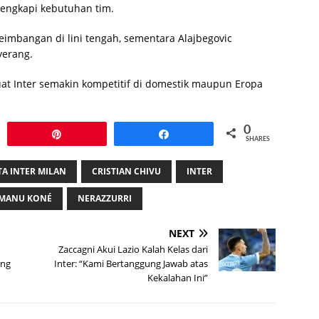
lengkapi kebutuhan tim.
mbangan di lini tengah, sementara Alajbegovic
yerang.
at Inter semakin kompetitif di domestik maupun Eropa
0
Pin
Share
SHARES
TA INTER MILAN
CRISTIAN CHIVU
INTER
MANU KONÉ
NERAZZURRI
NEXT
Zaccagni Akui Lazio Kalah Kelas dari
ing
Inter: “Kami Bertanggung Jawab atas
Kekalahan Ini”