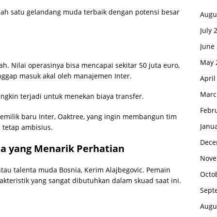
alah satu gelandang muda terbaik dengan potensi besar
Augu
July 
e
June
May 
h. Nilai operasinya bisa mencapai sekitar 50 juta euro,
ggap masuk akal oleh manajemen Inter.
April
Marc
gkin terjadi untuk menekan biaya transfer.
Febr
emilik baru Inter, Oaktree, yang ingin membangun tim
Janu
 tetap ambisius.
Dece
ia yang Menarik Perhatian
Nove
ntau talenta muda Bosnia, Kerim Alajbegovic. Pemain
Octo
akteristik yang sangat dibutuhkan dalam skuad saat ini.
Sept
Augu