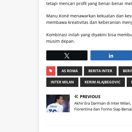
tetapi mencari profil yang benar-benar me
Manu Koné menawarkan kekuatan dan kesei
membawa kreativitas dan keberanian men
Kombinasi inilah yang diyakini bisa membu
musim depan.
Tweet
Share
AS ROMA
BERITA INTER
BERI
INTER MILAN
KERIM ALAJBEGOVIC
PREVIOUS
Akhir Era Darmian di Inter Milan,
Fiorentina dan Torino Siap Bersa