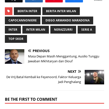
SHARES
BERITA INTER
BERITA INTER MILAN
CAPOCANNONIERE
DIEGO ARMANDO MARADONA
INTER
INTER MILAN
NERAZZURRI
SERIE A
TOP SKOR
PREVIOUS
Masa Depan Masih Menggantung, Ausilio Tunggu
Jawaban Mkhitaryan dan Diouf
NEXT
De Vrij Batal Kembali ke Feyenoord, Faktor Keluarga
Jadi Penghalang
BE THE FIRST TO COMMENT