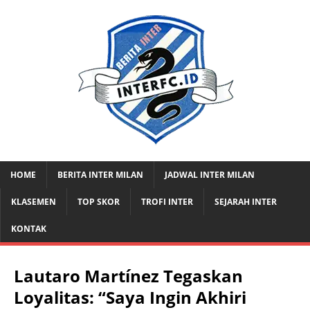
HOME
BERITA INTER MILAN
JADWAL INTER MILAN
KLASEMEN
TOP SKOR
TROFI INTER
SEJARAH INTER
KONTAK
Lautaro Martínez Tegaskan
Loyalitas: “Saya Ingin Akhiri