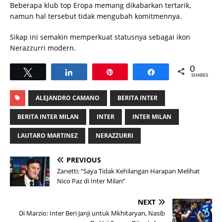
Beberapa klub top Eropa memang dikabarkan tertarik,
namun hal tersebut tidak mengubah komitmennya.
Sikap ini semakin memperkuat statusnya sebagai ikon
Nerazzurri modern.
0
Tweet
Share
Pin
Share
SHARES
ALEJANDRO CAMANO
BERITA INTER
BERITA INTER MILAN
INTER
INTER MILAN
LAUTARO MARTINEZ
NERAZZURRI
PREVIOUS
Zanetti: “Saya Tidak Kehilangan Harapan Melihat
Nico Paz di Inter Milan”
NEXT
Di Marzio: Inter Beri Janji untuk Mkhitaryan, Nasib