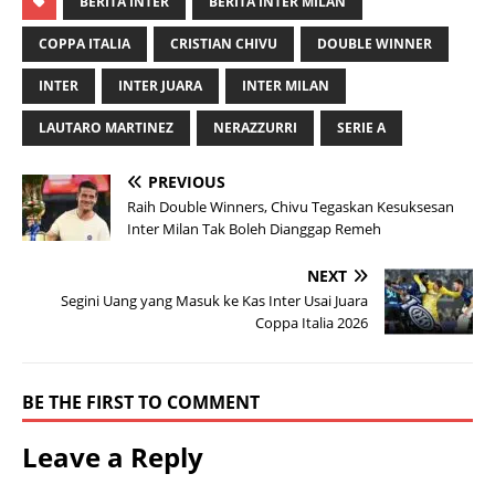
BERITA INTER
BERITA INTER MILAN
COPPA ITALIA
CRISTIAN CHIVU
DOUBLE WINNER
INTER
INTER JUARA
INTER MILAN
LAUTARO MARTINEZ
NERAZZURRI
SERIE A
PREVIOUS
Raih Double Winners, Chivu Tegaskan Kesuksesan
Inter Milan Tak Boleh Dianggap Remeh
NEXT
Segini Uang yang Masuk ke Kas Inter Usai Juara
Coppa Italia 2026
BE THE FIRST TO COMMENT
Leave a Reply