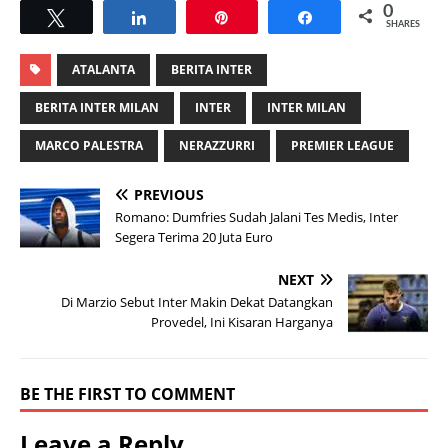
0
Tweet
Share
Pin
Share
SHARES
ATALANTA
BERITA INTER
BERITA INTER MILAN
INTER
INTER MILAN
MARCO PALESTRA
NERAZZURRI
PREMIER LEAGUE
PREVIOUS
Romano: Dumfries Sudah Jalani Tes Medis, Inter
Segera Terima 20 Juta Euro
NEXT
Di Marzio Sebut Inter Makin Dekat Datangkan
Provedel, Ini Kisaran Harganya
BE THE FIRST TO COMMENT
Leave a Reply