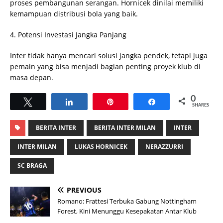
proses pembangunan serangan. Hornicek dinilai memiliki
kemampuan distribusi bola yang baik.
4. Potensi Investasi Jangka Panjang
Inter tidak hanya mencari solusi jangka pendek, tetapi juga
pemain yang bisa menjadi bagian penting proyek klub di
masa depan.
0
Tweet
Share
Pin
Share
SHARES
BERITA INTER
BERITA INTER MILAN
INTER
INTER MILAN
LUKAS HORNICEK
NERAZZURRI
SC BRAGA
PREVIOUS
Romano: Frattesi Terbuka Gabung Nottingham
Forest, Kini Menunggu Kesepakatan Antar Klub