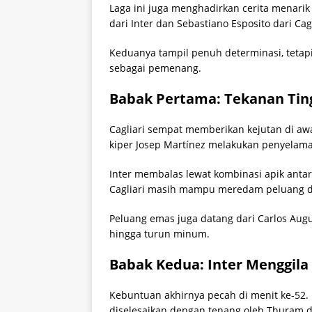
Laga ini juga menghadirkan cerita menarik
dari Inter dan Sebastiano Esposito dari Cagl
Keduanya tampil penuh determinasi, tetapi
sebagai pemenang.
Babak Pertama: Tekanan Ting
Cagliari sempat memberikan kejutan di aw
kiper Josep Martínez melakukan penyelama
Inter membalas lewat kombinasi apik anta
Cagliari masih mampu meredam peluang d
Peluang emas juga datang dari Carlos Aug
hingga turun minum.
Babak Kedua: Inter Menggila
Kebuntuan akhirnya pecah di menit ke-52
diselesaikan dengan tenang oleh Thuram di t