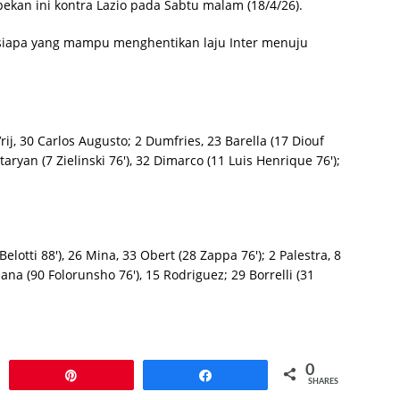
ekan ini kontra Lazio pada Sabtu malam (18/4/26).
t siapa yang mampu menghentikan laju Inter menuju
Vrij, 30 Carlos Augusto; 2 Dumfries, 23 Barella (17 Diouf
itaryan (7 Zielinski 76′), 32 Dimarco (11 Luis Henrique 76′);
Belotti 88′), 26 Mina, 33 Obert (28 Zappa 76′); 2 Palestra, 8
ana (90 Folorunsho 76′), 15 Rodriguez; 29 Borrelli (31
0
Pin
Share
SHARES