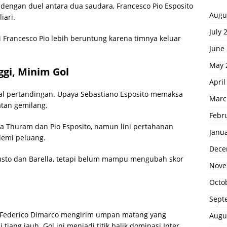
 dengan duel antara dua saudara, Francesco Pio Esposito
Augu
iari.
July 
 Francesco Pio lebih beruntung karena timnya keluar
June
May 
gi, Minim Gol
April
al pertandingan. Upaya Sebastiano Esposito memaksa
Marc
tan gemilang.
Febr
ra Thuram dan Pio Esposito, namun lini pertahanan
Janu
emi peluang.
Dece
usto dan Barella, tetapi belum mampu mengubah skor
Nove
Octo
Sept
. Federico Dimarco mengirim umpan matang yang
Augu
iang jauh. Gol ini menjadi titik balik dominasi Inter