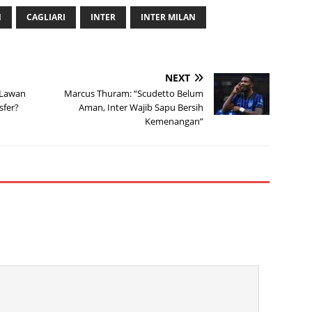
N
CAGLIARI
INTER
INTER MILAN
NEXT
t Lawan
Marcus Thuram: “Scudetto Belum
sfer?
Aman, Inter Wajib Sapu Bersih
Kemenangan”