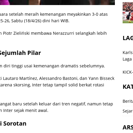
uara setelah meraih kemenangan meyakinkan 3-0 atas
5-26, Sabtu (18/4/26) dini hari WIB.
n Piotr Zieliński membawa Nerazzurri selangkah lebih
LA
Sejumlah Pilar
Karls
Laga
an diri tinggi usai kemenangan dramatis sebelumnya.
KICK-
 Lautaro Martínez, Alessandro Bastoni, dan Yann Bisseck
arena skorsing, Inter tetap tampil solid berkat rotasi
KA
Berit
ngat baru setelah keluar dari tren negatif, namun tetap
 Inter sejak menit awal.
Sejar
i Sorotan
ARS