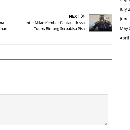
July 
NEXT
June
ama
Inter Milan Kembali Pantau Idrissa
May 
inan
Touré, Bintang Serbabisa Pisa
April