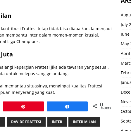
ARS
ilan
Augu
July 
ontribusi Frattesi tetap tidak bisa diabaikan. Ia menjadi
June
 dan membantu Inter dalam momen-momen krusial,
inal Liga Champions.
May 
 Juta
April
Marc
langi kepergian Frattesi jika ada tawaran yang sesuai.
Febr
juta untuk melepas sang gelandang.
Janu
i memantau situasinya, mengingat kualitas Frattesi
Dece
puan menyerang yang kuat.
Nove
0
Pin
Share
SHARES
Octo
Sept
N
DAVIDE FRATTESI
INTER
INTER MILAN
Augu