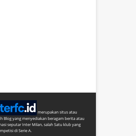
merupakan situs atau
h Blog yang menyediakan beragam berita atau
masi seputar Inter Milan, salah Satu klub yang
petisi di Serie A.