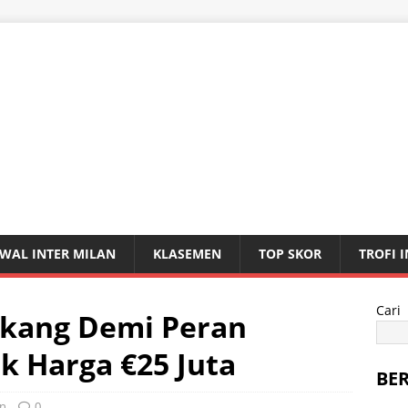
WAL INTER MILAN
KLASEMEN
TOP SKOR
TROFI 
Cari
gkang Demi Peran
ok Harga €25 Juta
BE
an
0