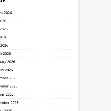
IP
st 2026
2026
 2026
2026
 2026
h 2026
uary 2026
ary 2026
mber 2025
mber 2025
ber 2025
ember 2025
st 2025