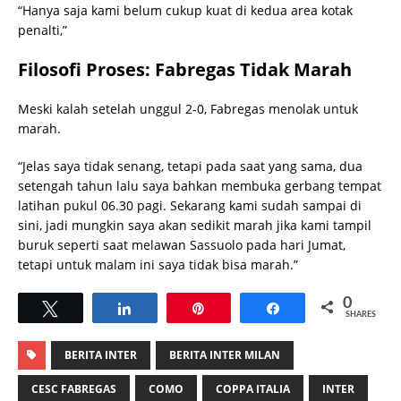
“Hanya saja kami belum cukup kuat di kedua area kotak
penalti,”
Filosofi Proses: Fabregas Tidak Marah
Meski kalah setelah unggul 2-0, Fabregas menolak untuk
marah.
“Jelas saya tidak senang, tetapi pada saat yang sama, dua
setengah tahun lalu saya bahkan membuka gerbang tempat
latihan pukul 06.30 pagi. Sekarang kami sudah sampai di
sini, jadi mungkin saya akan sedikit marah jika kami tampil
buruk seperti saat melawan Sassuolo pada hari Jumat,
tetapi untuk malam ini saya tidak bisa marah.”
0
Tweet
Share
Pin
Share
SHARES
BERITA INTER
BERITA INTER MILAN
CESC FABREGAS
COMO
COPPA ITALIA
INTER