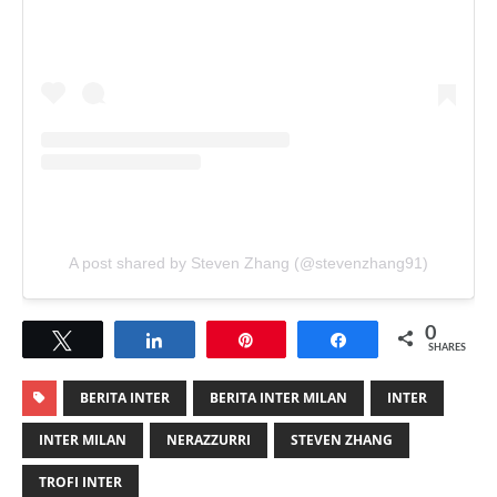
A post shared by Steven Zhang (@stevenzhang91)
0
Tweet
Share
Pin
Share
SHARES
BERITA INTER
BERITA INTER MILAN
INTER
INTER MILAN
NERAZZURRI
STEVEN ZHANG
TROFI INTER