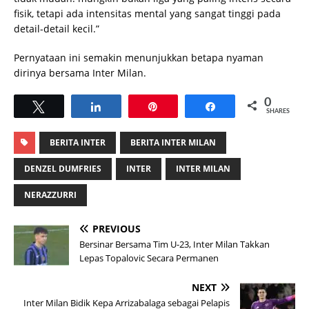
fisik, tetapi ada intensitas mental yang sangat tinggi pada
detail-detail kecil.”
Pernyataan ini semakin menunjukkan betapa nyaman
dirinya bersama Inter Milan.
0
Tweet
Share
Pin
Share
SHARES
BERITA INTER
BERITA INTER MILAN
DENZEL DUMFRIES
INTER
INTER MILAN
NERAZZURRI
PREVIOUS
Bersinar Bersama Tim U-23, Inter Milan Takkan
Lepas Topalovic Secara Permanen
NEXT
Inter Milan Bidik Kepa Arrizabalaga sebagai Pelapis