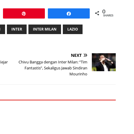
0
Pin
Share
SHARES
N
INTER
INTER MILAN
LAZIO
NEXT
Kejar
Chivu Bangga dengan Inter Milan: “Tim
Fantastis”, Sekaligus Jawab Sindiran
Mourinho