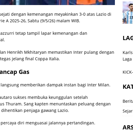
sejati dengan kemenangan meyakinkan 3-0 atas Lazio di
ie A 2025-26, Sabtu (9/5/26) malam WIB.
razzurri tetap tampil lapar kemenangan dan
LA
al.
c, dan Henrikh Mkhitaryan memastikan Inter pulang dengan
Karls
gas jelang final Coppa Italia.
Laga
Tancap Gas
KICK-
I langsung memberikan dampak instan bagi Inter Milan.
KA
Lautaro sukses membuka keunggulan setelah
Berit
us Thuram. Sang kapten menuntaskan peluang dengan
 dihentikan penjaga gawang Lazio.
Sejar
 percaya diri menguasai jalannya pertandingan.
ARS