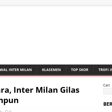
WAL INTER MILAN
KLASEMEN
TOP SKOR
TROFI 
Cari
a, Inter Milan Gilas
Ampun
BE
an
0