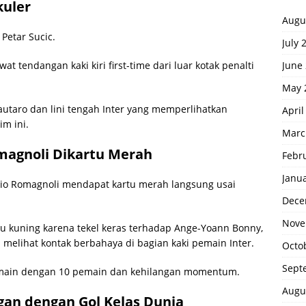
kuler
Augu
Petar Sucic.
July 
June
 tendangan kaki kiri first-time dari luar kotak penalti
May 
Lautaro dan lini tengah Inter yang memperlihatkan
April
im ini.
Marc
omagnoli Dikartu Merah
Febr
Janu
essio Romagnoli mendapat kartu merah langsung usai
Dece
Nove
tu kuning karena tekel keras terhadap Ange-Yoann Bonny,
elihat kontak berbahaya di bagian kaki pemain Inter.
Octo
Sept
rmain dengan 10 pemain dan kehilangan momentum.
Augu
an dengan Gol Kelas Dunia