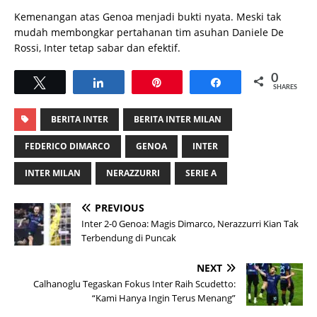
Kemenangan atas Genoa menjadi bukti nyata. Meski tak
mudah membongkar pertahanan tim asuhan Daniele De
Rossi, Inter tetap sabar dan efektif.
0
Tweet
Share
Pin
Share
SHARES
BERITA INTER
BERITA INTER MILAN
FEDERICO DIMARCO
GENOA
INTER
INTER MILAN
NERAZZURRI
SERIE A
PREVIOUS
Inter 2-0 Genoa: Magis Dimarco, Nerazzurri Kian Tak
Terbendung di Puncak
NEXT
Calhanoglu Tegaskan Fokus Inter Raih Scudetto:
“Kami Hanya Ingin Terus Menang”