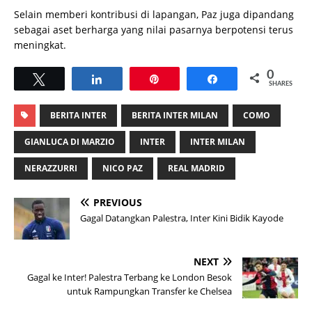
Selain memberi kontribusi di lapangan, Paz juga dipandang
sebagai aset berharga yang nilai pasarnya berpotensi terus
meningkat.
0
Tweet
Share
Pin
Share
SHARES
BERITA INTER
BERITA INTER MILAN
COMO
GIANLUCA DI MARZIO
INTER
INTER MILAN
NERAZZURRI
NICO PAZ
REAL MADRID
PREVIOUS
Gagal Datangkan Palestra, Inter Kini Bidik Kayode
NEXT
Gagal ke Inter! Palestra Terbang ke London Besok
untuk Rampungkan Transfer ke Chelsea