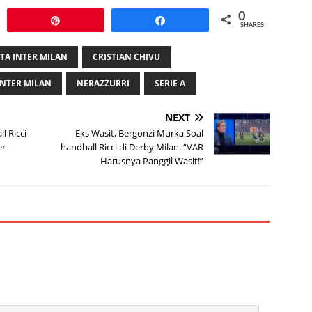
0
Pin
Share
SHARES
ITA INTER MILAN
CRISTIAN CHIVU
INTER MILAN
NERAZZURRI
SERIE A
NEXT
l Ricci
Eks Wasit, Bergonzi Murka Soal
er
handball Ricci di Derby Milan: “VAR
Harusnya Panggil Wasit!”