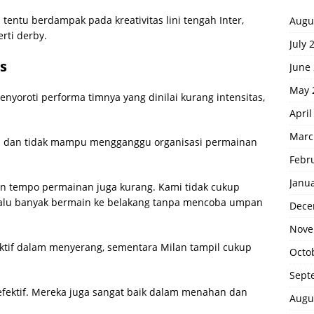
tentu berdampak pada kreativitas lini tengah Inter,
Augu
rti derby.
July 
as
June
May 
nyoroti performa timnya yang dinilai kurang intensitas,
April
Marc
ati dan tidak mampu mengganggu organisasi permainan
Febr
Janu
an tempo permainan juga kurang. Kami tidak cukup
erlalu banyak bermain ke belakang tanpa mencoba umpan
Dece
Nove
ktif dalam menyerang, sementara Milan tampil cukup
Octo
Sept
 efektif. Mereka juga sangat baik dalam menahan dan
Augu