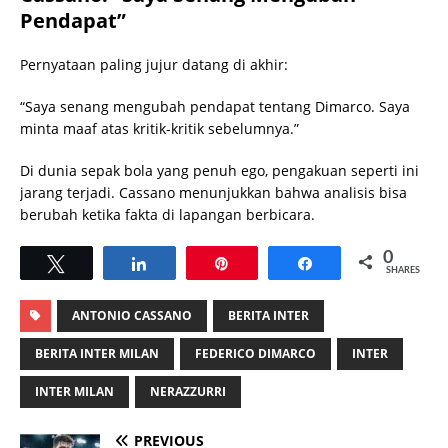
Pendapat”
Pernyataan paling jujur datang di akhir:
“Saya senang mengubah pendapat tentang Dimarco. Saya
minta maaf atas kritik-kritik sebelumnya.”
Di dunia sepak bola yang penuh ego, pengakuan seperti ini
jarang terjadi. Cassano menunjukkan bahwa analisis bisa
berubah ketika fakta di lapangan berbicara.
0
Tweet
Share
Pin
Share
SHARES
ANTONIO CASSANO
BERITA INTER
BERITA INTER MILAN
FEDERICO DIMARCO
INTER
INTER MILAN
NERAZZURRI
PREVIOUS