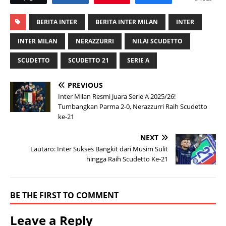
BERITA INTER
BERITA INTER MILAN
INTER
INTER MILAN
NERAZZURRI
NILAI SCUDETTO
SCUDETTO
SCUDETTO 21
SERIE A
PREVIOUS
Inter Milan Resmi Juara Serie A 2025/26!
Tumbangkan Parma 2-0, Nerazzurri Raih Scudetto
ke-21
NEXT
Lautaro: Inter Sukses Bangkit dari Musim Sulit
hingga Raih Scudetto Ke-21
BE THE FIRST TO COMMENT
Leave a Reply