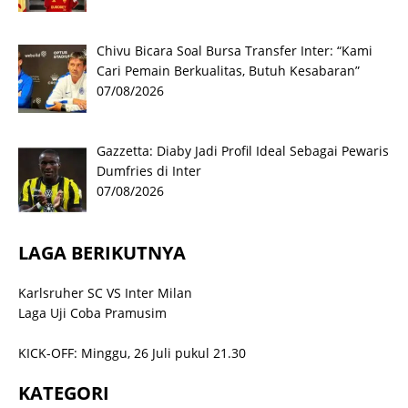
Chivu Bicara Soal Bursa Transfer Inter: “Kami
Cari Pemain Berkualitas, Butuh Kesabaran”
07/08/2026
Gazzetta: Diaby Jadi Profil Ideal Sebagai Pewaris
Dumfries di Inter
07/08/2026
LAGA BERIKUTNYA
Karlsruher SC VS Inter Milan
Laga Uji Coba Pramusim
KICK-OFF: Minggu, 26 Juli pukul 21.30
KATEGORI