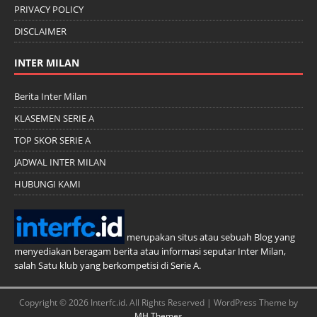
PRIVACY POLICY
DISCLAIMER
INTER MILAN
Berita Inter Milan
KLASEMEN SERIE A
TOP SKOR SERIE A
JADWAL INTER MILAN
HUBUNGI KAMI
merupakan situs atau sebuah Blog yang
menyediakan beragam berita atau informasi seputar Inter Milan,
salah Satu klub yang berkompetisi di Serie A.
Copyright © 2026 Interfc.id. All Rights Reserved | WordPress Theme by
MH Themes