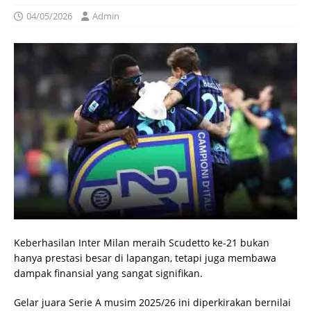
04/05/2026
Admin
Keberhasilan Inter Milan meraih Scudetto ke-21 bukan
hanya prestasi besar di lapangan, tetapi juga membawa
dampak finansial yang sangat signifikan.
Gelar juara Serie A musim 2025/26 ini diperkirakan bernilai