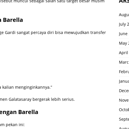
ARS
isebut muncul sebagai salah satu target besar musim
Augu
 Barella
July 
 Gardi sangat percaya diri bisa mewujudkan transfer
June
May 
April
Marc
Febr
Janu
a kalian menginginkannya.”
Dece
n Galatasaray bergerak lebih serius.
Nove
Octo
engan Barella
Sept
m pekan ini:
Augu