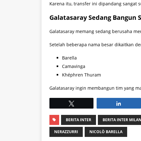
Karena itu, transfer ini dipandang sangat 
Galatasaray Sedang Bangun 
Galatasaray memang sedang berusaha meni
Setelah beberapa nama besar dikaitkan de
Barella
Camavinga
Khéphren Thuram
Galatasaray ingin membangun tim yang ma
Tweet
Share
BERITA INTER
BERITA INTER MILA
NERAZZURRI
NICOLÒ BARELLA