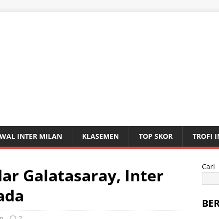
WAL INTER MILAN
KLASEMEN
TOP SKOR
TROFI 
Cari
ar Galatasaray, Inter
ada
BE
an
2