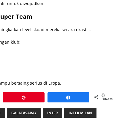
sulit untuk diwujudkan.
Super Team
ngkatkan level skuad mereka secara drastis.
ngan klub:
mpu bersaing serius di Eropa.
0
Pin
Share
SHARES
N
GALATASARAY
INTER
INTER MILAN