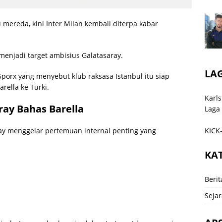
ereda, kini Inter Milan kembali diterpa kabar
t menjadi target ambisius Galatasaray.
LA
Sporx yang menyebut klub raksasa Istanbul itu siap
ella ke Turki.
Karls
ay Bahas Barella
Laga
KICK-
ray menggelar pertemuan internal penting yang
KA
Berit
Sejar