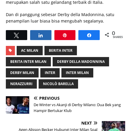
merupakan salah satu gelandang terbaik di Italia.
Dan di panggung sebesar Derby della Madonnina, satu
penampilan luar biasa bisa mengubah segalanya.
0
Tweet
Share
Pin
Share
SHARES
AC MILAN
BERITA INTER
BERITA INTER MILAN
DERBY DELLA MADONNINA
DERBY MILAN
INTER
INTER MILAN
NERAZZURRI
NICOLÒ BARELLA
PREVIOUS
De Winter vs Akanji di Derby Milano: Dua Bek yang
Hampir Bertukar Klub
NEXT
Agen Alisson Becker Hubungi Inter Milan Soal