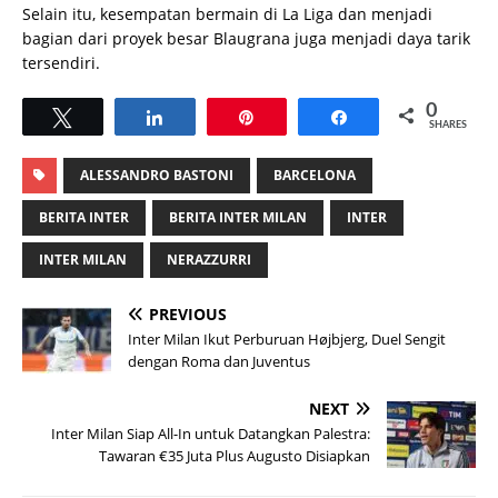
Selain itu, kesempatan bermain di La Liga dan menjadi
bagian dari proyek besar Blaugrana juga menjadi daya tarik
tersendiri.
0
Tweet
Share
Pin
Share
SHARES
ALESSANDRO BASTONI
BARCELONA
BERITA INTER
BERITA INTER MILAN
INTER
INTER MILAN
NERAZZURRI
PREVIOUS
Inter Milan Ikut Perburuan Højbjerg, Duel Sengit
dengan Roma dan Juventus
NEXT
Inter Milan Siap All-In untuk Datangkan Palestra:
Tawaran €35 Juta Plus Augusto Disiapkan