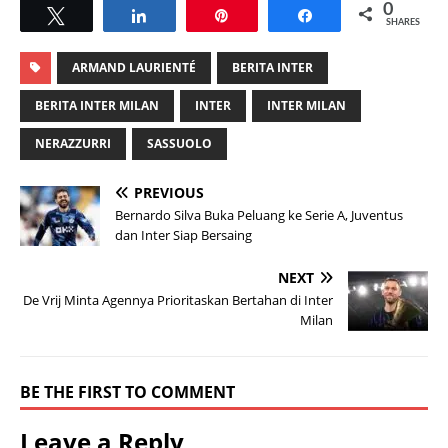
0
Tweet
Share
Pin
Share
SHARES
ARMAND LAURIENTÉ
BERITA INTER
BERITA INTER MILAN
INTER
INTER MILAN
NERAZZURRI
SASSUOLO
PREVIOUS
Bernardo Silva Buka Peluang ke Serie A, Juventus
dan Inter Siap Bersaing
NEXT
De Vrij Minta Agennya Prioritaskan Bertahan di Inter
Milan
BE THE FIRST TO COMMENT
Leave a Reply