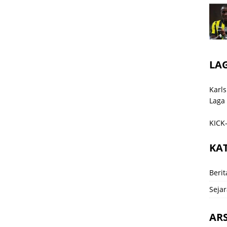
LA
Karls
Laga
KICK-
KA
Berit
Sejar
ARS