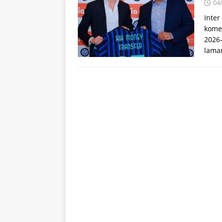
04
Inte
kome
2026
laman