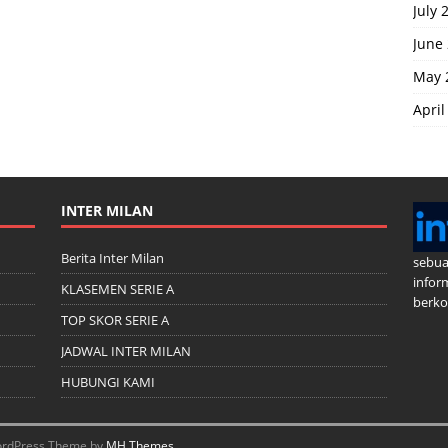
July 
June
May 
April
INTER MILAN
Berita Inter Milan
sebua
infor
KLASEMEN SERIE A
berkom
TOP SKOR SERIE A
JADWAL INTER MILAN
HUBUNGI KAMI
 WordPress Theme by
MH Themes