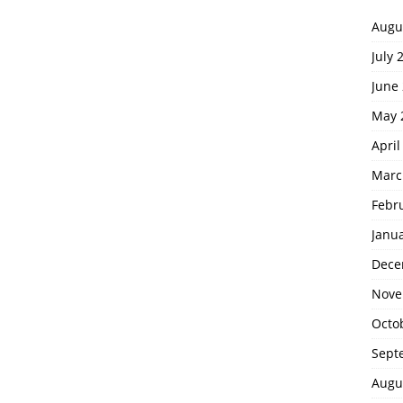
Augu
July 
June
May 
April
Marc
Febr
Janu
Dece
Nove
Octo
Sept
Augu